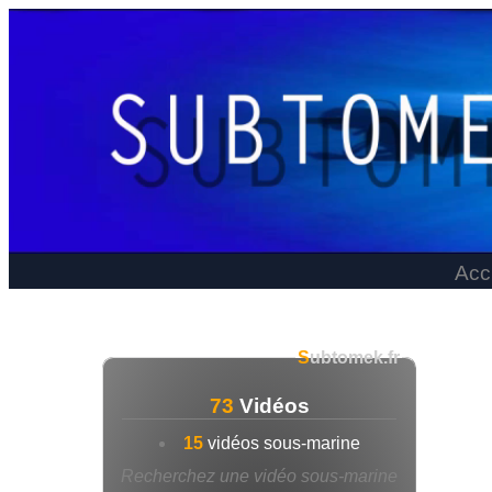
Acc
S
ubtomek.fr
73
Vidéos
15
vidéos sous-marine
Recherchez une vidéo sous-marine