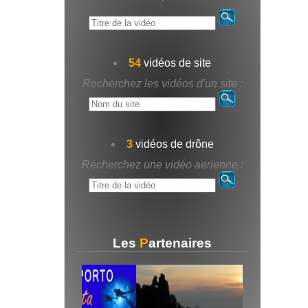
:
54
vidéos de site
Recherchez les vidéos d'un site :
3
vidéos de drône
Recherchez une vidéo aerienne :
Les
P
artenaires