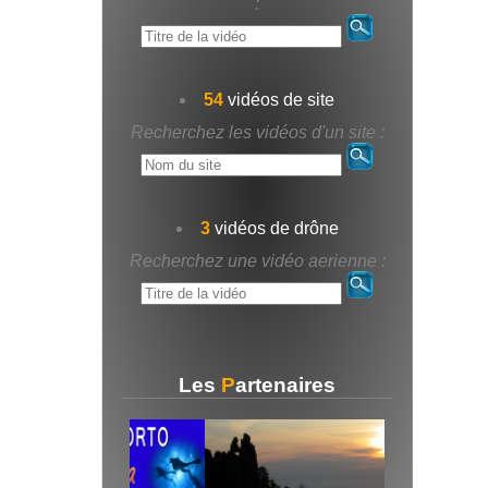
:
54
vidéos de site
Recherchez les vidéos d'un site :
3
vidéos de drône
Recherchez une vidéo aerienne :
Les
P
artenaires