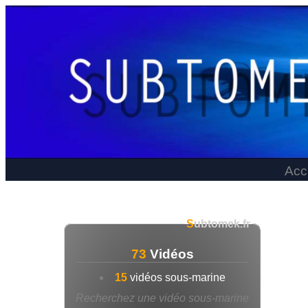
Acc
S
ubtomek.fr
73
Vidéos
15
vidéos sous-marine
Recherchez une vidéo sous-marine