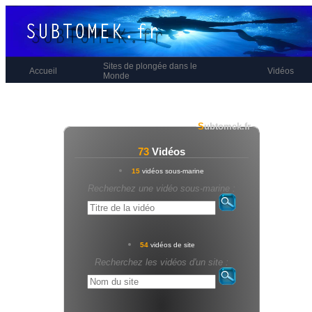
Sites de plongée dans le
Accueil
Vidéos
Monde
S
ubtomek.fr
73
Vidéos
15
vidéos sous-marine
Recherchez une vidéo sous-marine :
54
vidéos de site
Recherchez les vidéos d'un site :