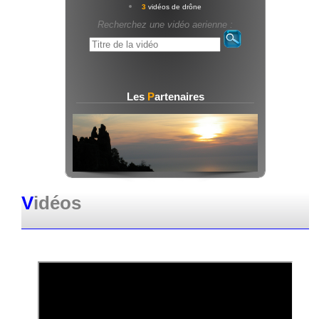
3
vidéos de drône
Recherchez une vidéo aerienne :
Les
P
artenaires
V
idéos