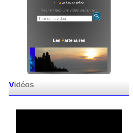
3
vidéos de drône
Recherchez une vidéo aerienne :
Les
P
artenaires
V
idéos