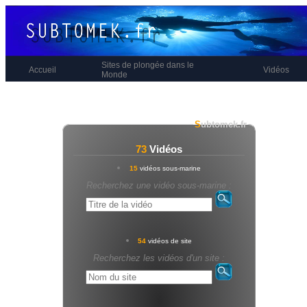
Sites de plongée dans le
Accueil
Vidéos
Monde
S
ubtomek.fr
73
Vidéos
15
vidéos sous-marine
Recherchez une vidéo sous-marine :
54
vidéos de site
Recherchez les vidéos d'un site :