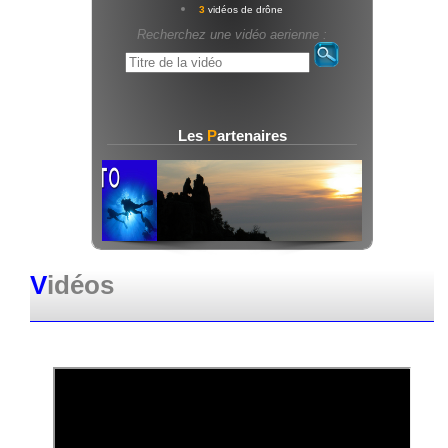
3
vidéos de drône
Recherchez une vidéo aerienne :
Les
P
artenaires
V
idéos