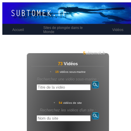
Sites de plongée dans le
Accueil
Vidéos
Monde
S
ubtomek.fr
73
Vidéos
15
vidéos sous-marine
Recherchez une vidéo sous-marine :
54
vidéos de site
Recherchez les vidéos d'un site :