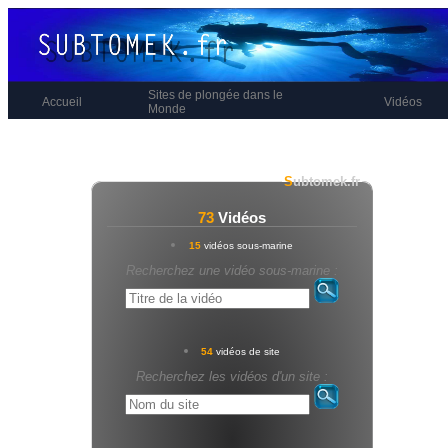
Sites de plongée dans le
Accueil
Vidéos
Monde
S
ubtomek.fr
73
Vidéos
15
vidéos sous-marine
Recherchez une vidéo sous-marine :
54
vidéos de site
Recherchez les vidéos d'un site :